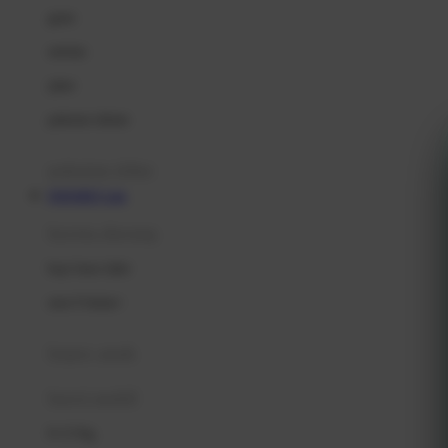
gaun
setelan
jaket
pakaian dalam
pakaian tidur
INDOBET Link
kereta dorong
bayi baru lahir
usia 6 bulan+
koper anak
kursi mobil
0-13 Kg