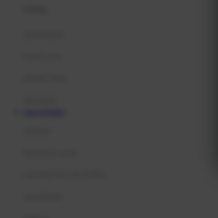
0-36 Kg
gendongan
travel cots
diaper bags
aksesoris
Daftar INDOBET
selimut
bantal & sprei
ranjang bayi & balita
perabotan
matras