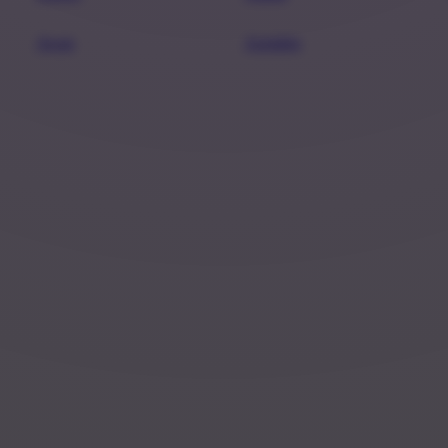
Awan
Azetabio