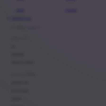
Asics
Aveeno
INDOBET Login
produk terbaru
aksesoris
tas
kacamata
aksesoris rambut
Game Online
pakaian tidur
set & terusan
piyama