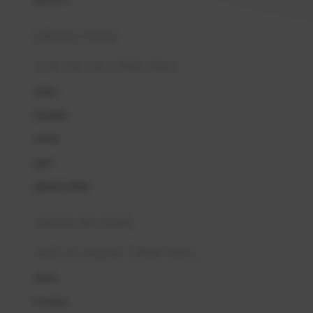
pakaian renang
anak laki-laki (18bln-8thn)
atasan
bawahan
setelan
jaket
pakaian dalam
pakaian ibu hamil
anak perempuan (18bln-8thn)
atasan
bawahan