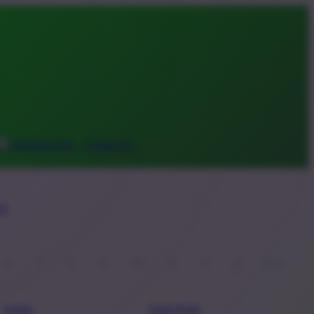
Contact Us
us
S
T
U
V
W
X
Y
Z
0-9
Amara
Aqua Scale