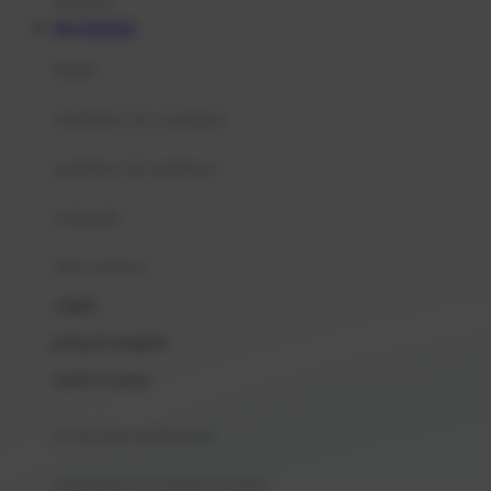
RTP INDOBET
botol
sterilizer & warmers
soothers & teethers
celemek
alat makan
cangkir
piring & mangkuk
sendok & garpu
pengolah makanan
makanan & multivitamin