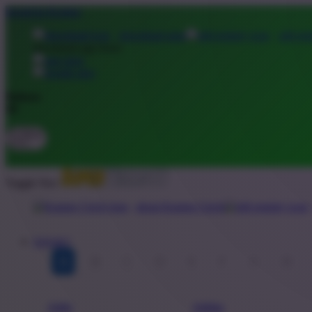
lewati ke Konten
download apps
gift reg
download app from:
Bahasa
ID
Toggle Nav
about Kanmo Circle
INDOBET
A
B
C
D
E
F
G
H
Addo
Adidas