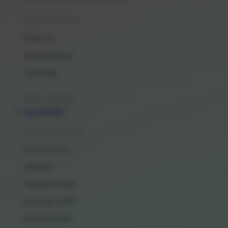
alat menyusui
pompa asi
penyimpanan asi
cooler bags
kursi makan
Situs INDOBET
perawatan bayi
perawatan kulit
Sunscreen
Shampo & Sabun
perawatan rambut
perawatan mulut