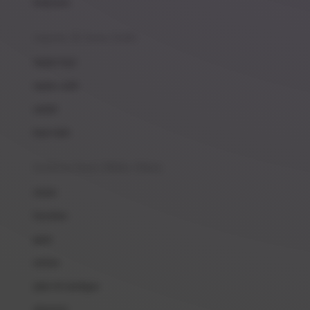
bodysuits
sepatu & kaus kaki
sepatu bayi
sepatu anak
sandal
kaus kaki
fashion bayi (0bln-3thn)
atasan
bawahan
gaun
setelan
jaket & kardigan
aksesoris