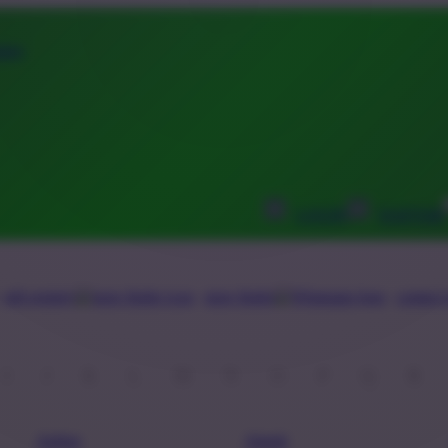
istry
LOGIN
DAFTAR
gift registry
store finder
contact 
I
J
K
L
M
N
O
P
Q
R
Airfree
Alamii