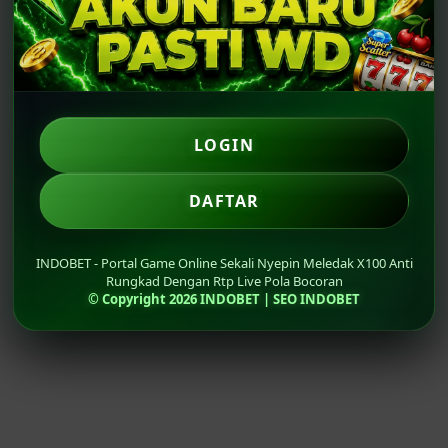
LOGIN
DAFTAR
INDOBET - Portal Game Online Sekali Nyepin Meledak X100 Anti
Rungkad Dengan Rtp Live Pola Bocoran
© Copyright 2026 INDOBET | SEO INDOBET