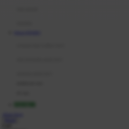
Moby
bak mandi
Momami
handuk
Mothercare
Website INDOBET
Mustela
ayunan dan walker bayi
My Buddy Tag
My K
alas bermain anak bayi
N
mainan anak bayi
Naif
mothercare toys
Nike
elc toys
Nordic Natural
INDOBET
Nuby
Akun Saya
Nuna
Masuk
Cari