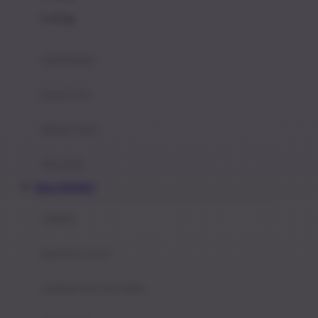
Felt So Sweet
0-36 Kg
Fisher Price
Flipper
gendongan
Friends Of Sally
travel cots
G
diaper bags
Gb
Geko
aksesoris
Graco
Daftar INDOBET
Gund
selimut
H
bantal & sprei
Habbie
Haenim
ranjang bayi & balita
Happy Horse