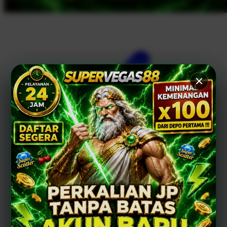
Xootz
Y
Yamatoya
Z
Zaxy
Zoggs
0-9
4Moms
59S