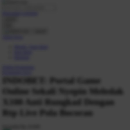
O
Pencarian Lanjutan
Oh Ma Grain
cancel
Okiedog
Cari
cancel
P
Akun Saya
Masuk / buat akun
Peachy
buat akun
Phil & Ted's
Bantuan
Philips Avent
Daftar Keinginan
Keranjang Saya
Pigeon
INDOBET: Portal Game
Playgro
Online Sekali Nyepin Meledak
Poled Global
X100 Anti Rungkad Dengan
Ponycycle
Rtp Live Pola Bocoran
Puma
Pureats
Serendah
Rp 10.000