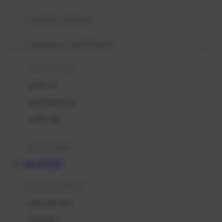
Joie
pengolah makanan
Joolz
Jujube
makanan & multivitamin
K
alat menyusui
Kiddycuts
pompa asi
Kumon
penyimpanan asi
L
cooler bags
Leapfrog
kursi makan
Leclerc
Situs INDOBET
Lee Vierra
Lillebaby
perawatan bayi
Little Bird Told Me
perawatan kulit
Little Miss Janis
Sunscreen