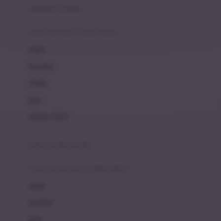
pakaian renang
Bumkins
anak laki-laki (18bln-8thn)
C
atasan
Cetaphil
bawahan
Chicco
setelan
Childlife
jaket
Clevamama
pakaian dalam
Cocolatte
Cottonseeds
pakaian ibu hamil
Cozy N Safe
anak perempuan (18bln-8thn)
Crane
atasan
Cybex
bawahan
D
gaun