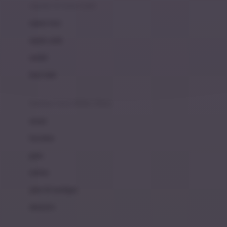
Beauty Barn
sepatu & kaus kaki
Bio Oil
sepatu bayi
Biolane
sepatu anak
Bite Fighters
sandal
Bizzi Growin
kaus kaki
Blackmores
fashion bayi (0bln-3thn)
Blooming Marvellous
atasan
Bonnels
bawahan
Bravado
gaun
Bruder
setelan
Brush Baby
jaket & kardigan
Buds Organics
aksesoris
Bugaboo
Buggygear