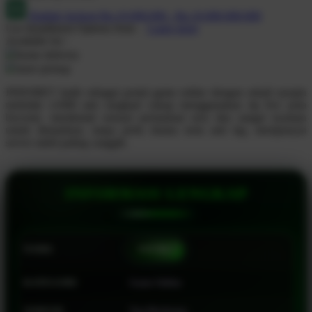
Hadiah Jackpot
Rp.10.000.000
-
Rp.10.000.000.000
Q
Use Installment Options from
.
Laarn more
Available for :
QV Baby
home delivery
store pickup
R
INDOBET hadir sebagai portal game online dengan sekali nyepin
Real Shades
meledak x1000 anti rungkad cukup menggunakan rtp live pola
bocoran. menikmati sensasi permainan seru dan sangat nyaman
Red Castle
untuk dimainkan, tanpa perlu drama serta anti lag, mempunyai
server stabil paling canggih.
Ribbon Madness
S
INFORMASI LENGKAP
Sebamed
Silver Cross
NAMA
INDOBET
Simply Idea
Skip Hop
KATEGORI
Game Online
Spectra
SERVER
Top Markotop