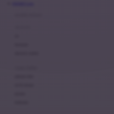
INDOBET Login
Azetabio
produk terbaru
B
aksesoris
Baabaasheepz
tas
Babiators
kacamata
Baby Dove
aksesoris rambut
Baby Jogger
Baby Rovega
Game Online
Babybee
pakaian tidur
Banana Boat
set & terusan
Banz
piyama
Barbie
bodysuits
Beaba