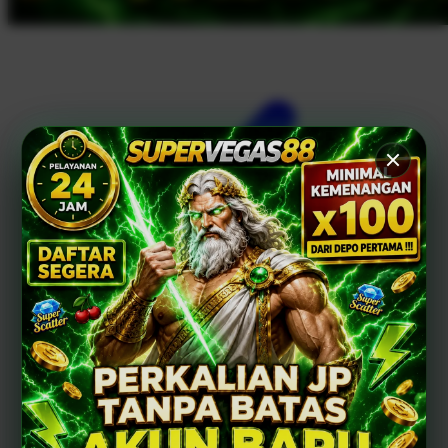
Xootz
Y
Yamatoya
Z
Zaxy
Zoggs
0-9
4Moms
59S