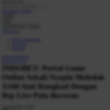
O
Pencarian Lanjutan
Oh Ma Grain
cancel
Okiedog
Cari
cancel
P
Akun Saya
Masuk / buat akun
Peachy
buat akun
Phil & Ted's
Bantuan
Philips Avent
Daftar Keinginan
Keranjang Saya
Pigeon
INDOBET: Portal Game
Playgro
Online Sekali Nyepin Meledak
Poled Global
X100 Anti Rungkad Dengan
Ponycycle
Rtp Live Pola Bocoran
Puma
Pureats
Serendah
Rp 10.000