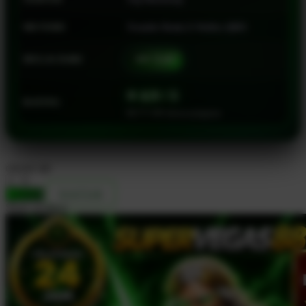
Squishmallows
METODE
Transfer Bank, E-Wallet, QRIS
Starbooks
Stick-O
MULAI DARI
IDR 10.000
Stokke
⭐ 4.9 / 5
RATING
Sudocrem
88.777.369 ulasan pengguna
Sumimo
Sunnylife
choose qty
Sun-Staches
DAFTAR
LOGIN
Swimava
Share product:
T
Tommee Tippee
Trunki
Tutti Bambini