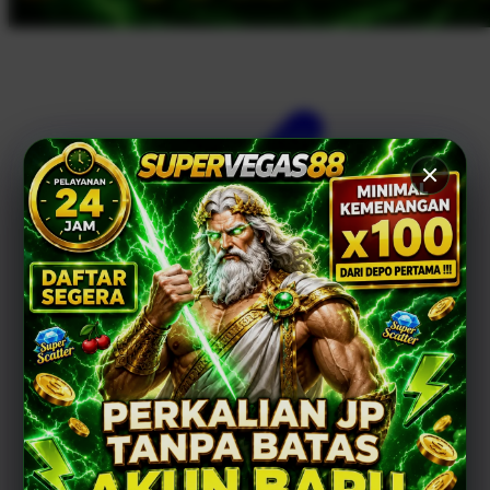
Xootz
Y
Yamatoya
Z
Zaxy
Zoggs
0-9
4Moms
59S