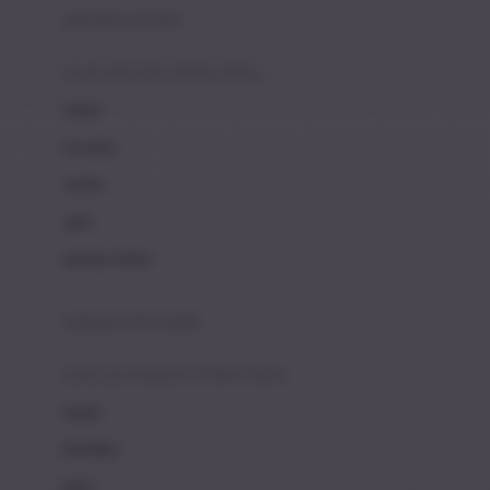
pakaian renang
Bumkins
anak laki-laki (18bln-8thn)
C
atasan
Cetaphil
bawahan
Chicco
setelan
Childlife
jaket
Clevamama
pakaian dalam
Cocolatte
Cottonseeds
pakaian ibu hamil
Cozy N Safe
anak perempuan (18bln-8thn)
Crane
atasan
Cybex
bawahan
D
gaun