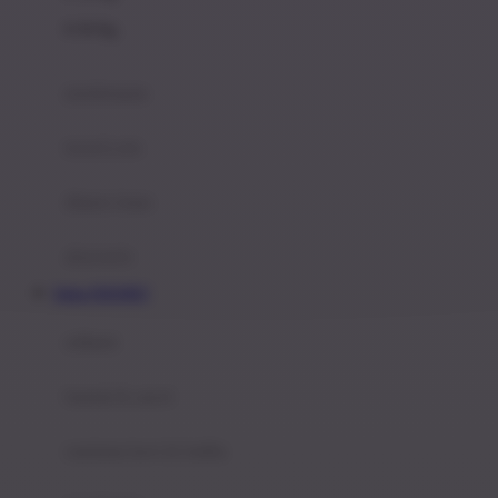
Felt So Sweet
0-36 Kg
Fisher Price
Flipper
gendongan
Friends Of Sally
travel cots
G
diaper bags
Gb
Geko
aksesoris
Graco
Daftar INDOBET
Gund
selimut
H
bantal & sprei
Habbie
Haenim
ranjang bayi & balita
Happy Horse