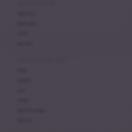
Beauty Barn
sepatu & kaus kaki
Bio Oil
sepatu bayi
Biolane
sepatu anak
Bite Fighters
sandal
Bizzi Growin
kaus kaki
Blackmores
fashion bayi (0bln-3thn)
Blooming Marvellous
atasan
Bonnels
bawahan
Bravado
gaun
Bruder
setelan
Brush Baby
jaket & kardigan
Buds Organics
aksesoris
Bugaboo
Buggygear