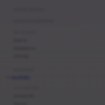
Joie
pengolah makanan
Joolz
Jujube
makanan & multivitamin
K
alat menyusui
Kiddycuts
pompa asi
Kumon
penyimpanan asi
L
cooler bags
Leapfrog
kursi makan
Leclerc
Situs INDOBET
Lee Vierra
Lillebaby
perawatan bayi
Little Bird Told Me
perawatan kulit
Little Miss Janis
Sunscreen