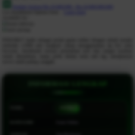
Hadiah Jackpot
Rp.10.000.000
-
Rp.10.000.000.000
Q
Use Installment Options from
.
Laarn more
Available for :
QV Baby
home delivery
store pickup
R
INDOBET hadir sebagai portal game online dengan sekali nyepin
Real Shades
meledak x1000 anti rungkad cukup menggunakan rtp live pola
bocoran. menikmati sensasi permainan seru dan sangat nyaman
Red Castle
untuk dimainkan, tanpa perlu drama serta anti lag, mempunyai
server stabil paling canggih.
Ribbon Madness
S
INFORMASI LENGKAP
Sebamed
Silver Cross
NAMA
INDOBET
Simply Idea
Skip Hop
KATEGORI
Game Online
Spectra
SERVER
Top Markotop