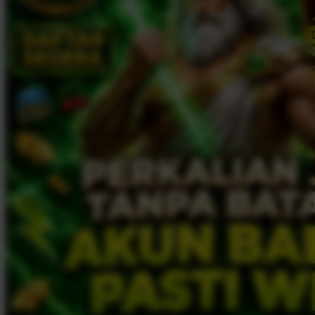
Twistshake
TY Toys
U
V
Veja
Vitaflow
Vtech
W
Waterland
Wellness
X