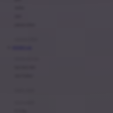
Dae Organics
setelan
Docare
jaket
Doona
pakaian dalam
Down To Earth
Drew
pakaian tidur
Dr. Brown's
INDOBET Link
E
kereta dorong
ELC
bayi baru lahir
Ergobaby
usia 6 bulan+
Expert Care
koper anak
Ezyroller
kursi mobil
F
0-13 Kg