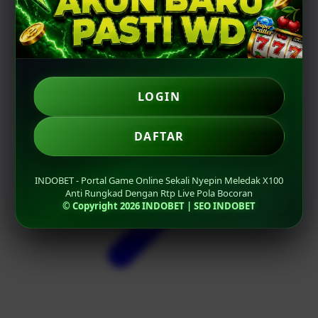
LOGIN
DAFTAR
INDOBET - Portal Game Online Sekali Nyepin Meledak X100
Anti Rungkad Dengan Rtp Live Pola Bocoran
© Copyright 2026 INDOBET | SEO INDOBET