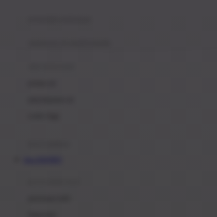
Joie
pengolah makanan
Joolz
Jujube
makanan & multivitamin
K
alat menyusui
Kiddycuts
pompa asi
Kumon
penyimpanan asi
L
cooler bags
Leapfrog
kursi makan
Leclerc
Situs INDOBET
Lee Vierra
Lillebaby
perawatan bayi
Little Bird Told Me
perawatan kulit
Little Miss Janis
Sunscreen