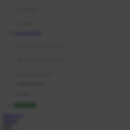
Moby
bak mandi
Momami
handuk
Mothercare
Website INDOBET
Mustela
ayunan dan walker bayi
My Buddy Tag
My K
alas bermain anak bayi
N
mainan anak bayi
Naif
mothercare toys
Nike
elc toys
Nordic Natural
INDOBET
Nuby
Akun Saya
Nuna
Masuk
Cari