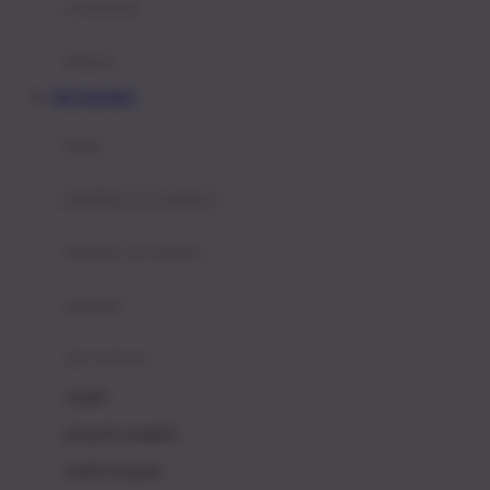
perabotan
Happy Tummy
Hauck
matras
Havaianas
RTP INDOBET
Hegen
botol
Hot Wheels
sterilizer & warmers
Hybrid
soothers & teethers
I
Inlacta DHA
celemek
Interlac
alat makan
Ivenet
cangkir
J
piring & mangkuk
Jack N Jill
sendok & garpu