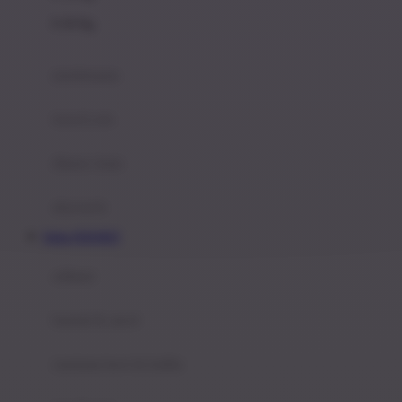
Felt So Sweet
0-36 Kg
Fisher Price
Flipper
gendongan
Friends Of Sally
travel cots
G
diaper bags
Gb
Geko
aksesoris
Graco
Daftar INDOBET
Gund
selimut
H
bantal & sprei
Habbie
Haenim
ranjang bayi & balita
Happy Horse