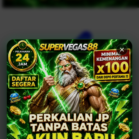
Xootz
Y
Yamatoya
Z
Zaxy
Zoggs
0-9
4Moms
59S