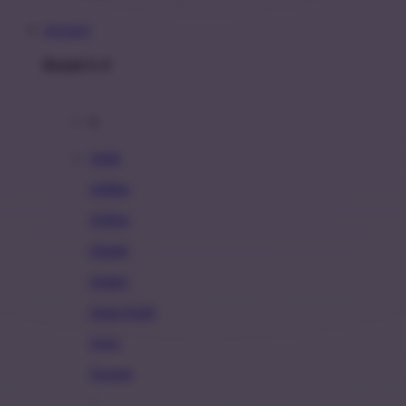
INDOBET
Brand A-Z
A
Addo
Adidas
Airfree
Alamii
Amara
Aqua Scale
Asics
Aveeno
Awan