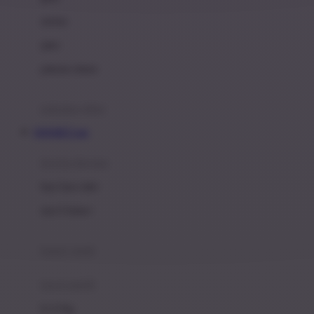
Dae Organics
setelan
Docare
jaket
Doona
pakaian dalam
Down To Earth
Drew
pakaian tidur
Dr. Brown's
INDOBET Link
E
kereta dorong
ELC
bayi baru lahir
Ergobaby
usia 6 bulan+
Expert Care
koper anak
Ezyroller
kursi mobil
F
0-13 Kg