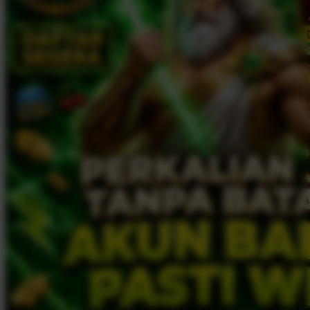
Twistshake
TY Toys
U
V
Veja
Vitaflow
Vtech
W
Waterland
Wellness
X