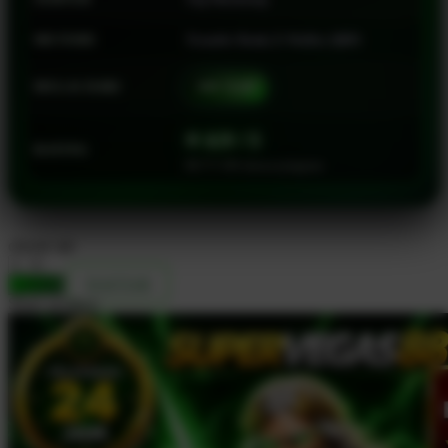
Squishmallows
METODE
Transfer Bank, E-Wallet, QRIS
Starbooks
Stick-O
MULAI DARI
IDR 10.000
Stokke
⭐ 4.9 / 5
RATING
Sudocrem
88.777.369 ulasan pengguna
Sumimo
Sunnylife
choose qty
Sun-Staches
DAFTAR
LOGIN
Swimava
Share product:
T
Tommee Tippee
Trunki
Tutti Bambini