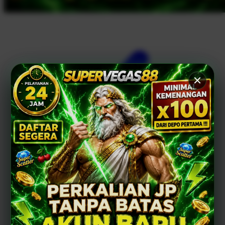
Xootz
Y
Yamatoya
Z
Zaxy
Zoggs
0-9
4Moms
59S