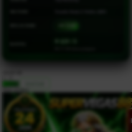
Squishmallows
METODE
Transfer Bank, E-Wallet, QRIS
Starbooks
Stick-O
MULAI DARI
IDR 10.000
Stokke
⭐ 4.9 / 5
RATING
Sudocrem
88.777.369 ulasan pengguna
Sumimo
Sunnylife
choose qty
Sun-Staches
DAFTAR
LOGIN
Swimava
Share product:
T
Tommee Tippee
Trunki
Tutti Bambini