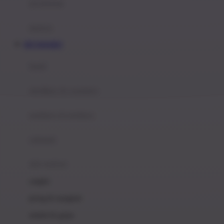
perabotan
Happy Tummy
Hauck
matras
Havaianas
RTP INDOBET
Hegen
botol
Hot Wheels
sterilizer & warmers
Hybrid
soothers & teethers
I
Inlacta DHA
celemek
Interlac
alat makan
Ivenet
cangkir
J
piring & mangkuk
Jack N Jill
sendok & garpu