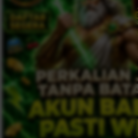
Twistshake
TY Toys
U
V
Veja
Vitaflow
Vtech
W
Waterland
Wellness
X