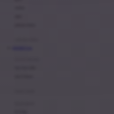
Dae Organics
setelan
Docare
jaket
Doona
pakaian dalam
Down To Earth
Drew
pakaian tidur
Dr. Brown's
INDOBET Link
E
kereta dorong
ELC
bayi baru lahir
Ergobaby
usia 6 bulan+
Expert Care
koper anak
Ezyroller
kursi mobil
F
0-13 Kg