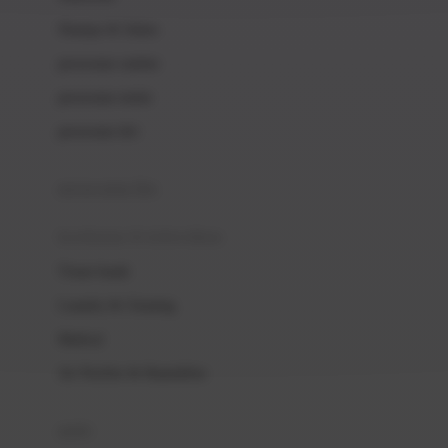
London Taxi
Shampo & Sabun
Love To Dream
perawatan rambut
perawatan mulut
M
perawatan diri
Magformers
Mama's Choice
perawatan ibu
Mamas&Papas
kesehatan & kebersihan
Mamaway
Tissue basah
Maxi Cosi
Laundry & Cleaning
Megabloks
Medical
Micro
Air Purifier & Humidifier
MiDeer
Mimi & Lula
potty
Mini Monkey