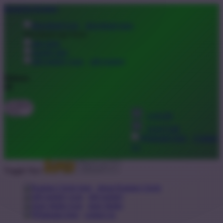
lewati ke Konten
download apps
download app from:
gift registry
Bahasa
ID
LOGIN
DAFTAR
Contact
Us
Toggle Nav
about Kanmo Circle
gift registry
store finder
contact us