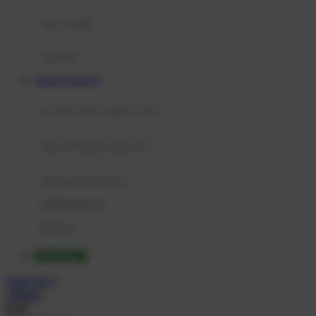
Moby
bak mandi
Momami
handuk
Mothercare
Website INDOBET
Mustela
ayunan dan walker bayi
My Buddy Tag
My K
alas bermain anak bayi
N
mainan anak bayi
Naif
mothercare toys
Nike
elc toys
Nordic Natural
INDOBET
Nuby
Akun Saya
Nuna
Masuk
Cari