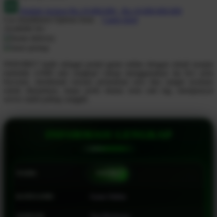
Hadiah Jackpot
Rp.10.000.000
-
Rp.10.000.000.000
Q
Use Installment Options from
.
Laarn more
Available for :
QV Baby
home delivery
store pickup
R
INDOBET hadir sebagai portal game online dengan sekali nyepin
Real Shades
meledak x1000 anti rungkad cukup menggunakan rtp live pola
bocoran. menikmati sensasi permainan seru dan sangat nyaman
Red Castle
untuk dimainkan, tanpa perlu drama serta anti lag, mempunyai
server stabil paling canggih.
Ribbon Madness
S
INFORMASI LENGKAP
Sebamed
Silver Cross
NAMA
INDOBET
Simply Idea
Skip Hop
KATEGORI
Game Online
Spectra
SERVER
Top Markotop