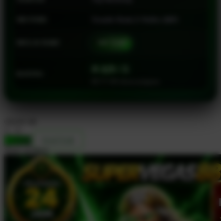
Squishmallows
METODE
Transfer Bank, E-Wallet, QRIS
Starbooks
Stick-O
MULAI DARI
IDR 10.000
Stokke
⭐ 4.9 / 5
RATING
Sudocrem
88.777.369 ulasan pengguna
Sumimo
Sunnylife
choose qty
Sun-Staches
DAFTAR
LOGIN
Swimava
Share product:
T
Tommee Tippee
Trunki
Tutti Bambini