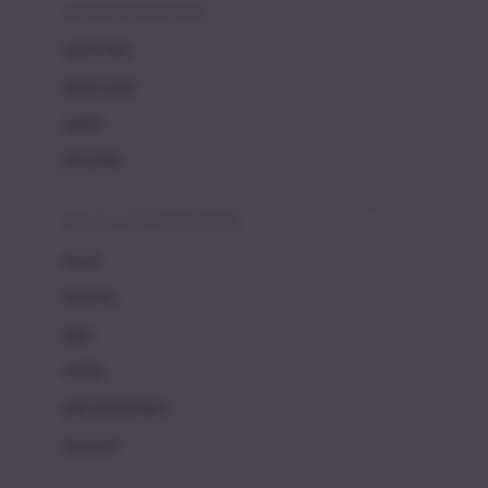
Beauty Barn
sepatu & kaus kaki
Bio Oil
sepatu bayi
Biolane
sepatu anak
Bite Fighters
sandal
Bizzi Growin
kaus kaki
Blackmores
fashion bayi (0bln-3thn)
Blooming Marvellous
atasan
Bonnels
bawahan
Bravado
gaun
Bruder
setelan
Brush Baby
jaket & kardigan
Buds Organics
aksesoris
Bugaboo
Buggygear