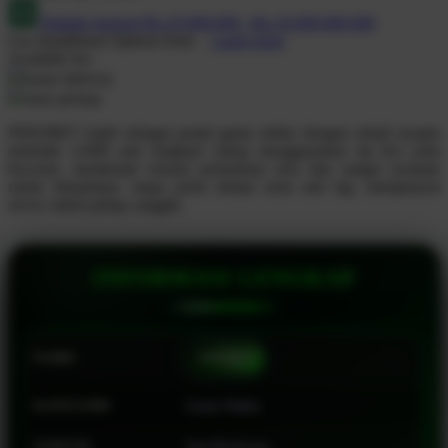
Hadiah Jackpot
Rp.10.000.000
-
Rp.10.000.000.000
Q
Use Installment Options from
.
Laarn more
Available for :
QV Baby
home delivery
store pickup
R
INDOBET hadir sebagai portal game online dengan sekali nyepin
Real Shades
meledak x1000 anti rungkad cukup menggunakan rtp live pola
bocoran. menikmati sensasi permainan seru dan sangat nyaman
Red Castle
untuk dimainkan, tanpa perlu drama serta anti lag, mempunyai
server stabil paling canggih.
Ribbon Madness
S
INFORMASI LENGKAP
Sebamed
Silver Cross
NAMA
INDOBET
Simply Idea
Skip Hop
KATEGORI
Game Online
Spectra
SERVER
Top Markotop