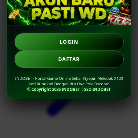
LOGIN
DAFTAR
INDOBET - Portal Game Online Sekali Nyepin Meledak X100
Anti Rungkad Dengan Rtp Live Pola Bocoran
© Copyright 2026 INDOBET | SEO INDOBET