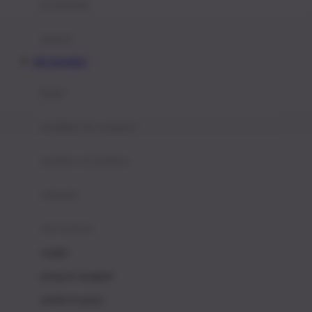
perabotan
Happy Tummy
Hauck
matras
Havaianas
RTP INDOBET
Hegen
botol
Hot Wheels
sterilizer & warmers
Hybrid
soothers & teethers
I
Inlacta DHA
celemek
Interlac
alat makan
Ivenet
cangkir
J
piring & mangkuk
Jack N Jill
sendok & garpu