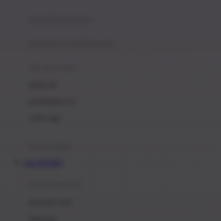
Joie
pengolah makanan
Joolz
Jujube
makanan & multivitamin
K
alat menyusui
Kiddycuts
pompa asi
Kumon
penyimpanan asi
L
cooler bags
Leapfrog
kursi makan
Leclerc
Situs INDOBET
Lee Vierra
Lillebaby
perawatan bayi
Little Bird Told Me
perawatan kulit
Little Miss Janis
Sunscreen