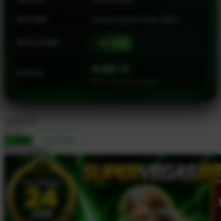
Squishmallows
METODE
Transfer Bank, E-Wallet, QRIS
Starbooks
Stick-O
MULAI DARI
IDR 10.000
Stokke
⭐ 4.9 / 5
RATING
Sudocrem
88.777.369 ulasan pengguna
Sumimo
Sunnylife
choose qty
Sun-Staches
DAFTAR
LOGIN
Swimava
Share product:
T
Tommee Tippee
Trunki
Tutti Bambini