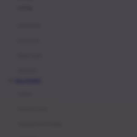
Felt So Sweet
0-36 Kg
Fisher Price
Flipper
gendongan
Friends Of Sally
travel cots
G
diaper bags
Gb
Geko
aksesoris
Graco
Daftar INDOBET
Gund
selimut
H
bantal & sprei
Habbie
Haenim
ranjang bayi & balita
Happy Horse