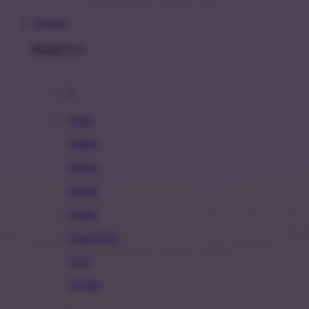
INDOBET
Brand A-Z
A
Addo
Adidas
Airfree
Alamii
Amara
Aqua Scale
Asics
Aveeno
Awan