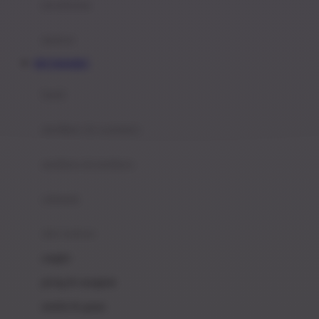
perabotan
Happy Tummy
Hauck
matras
Havaianas
RTP INDOBET
Hegen
botol
Hot Wheels
sterilizer & warmers
Hybrid
soothers & teethers
I
Inlacta DHA
celemek
Interlac
alat makan
Ivenet
cangkir
J
piring & mangkuk
Jack N Jill
sendok & garpu