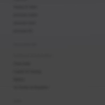
London Taxi
Shampo & Sabun
Love To Dream
perawatan rambut
perawatan mulut
M
perawatan diri
Magformers
Mama's Choice
perawatan ibu
Mamas&Papas
kesehatan & kebersihan
Mamaway
Tissue basah
Maxi Cosi
Laundry & Cleaning
Megabloks
Medical
Micro
Air Purifier & Humidifier
MiDeer
Mimi & Lula
potty
Mini Monkey