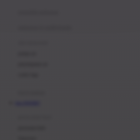
Joie
pengolah makanan
Joolz
Jujube
makanan & multivitamin
K
alat menyusui
Kiddycuts
pompa asi
Kumon
penyimpanan asi
L
cooler bags
Leapfrog
kursi makan
Leclerc
Situs INDOBET
Lee Vierra
Lillebaby
perawatan bayi
Little Bird Told Me
perawatan kulit
Little Miss Janis
Sunscreen