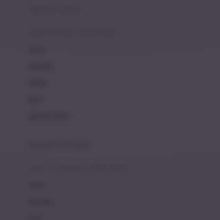
pakaian renang
Bumkins
anak laki-laki (18bln-8thn)
C
atasan
Cetaphil
bawahan
Chicco
setelan
Childlife
jaket
Clevamama
pakaian dalam
Cocolatte
Cottonseeds
pakaian ibu hamil
Cozy N Safe
anak perempuan (18bln-8thn)
Crane
atasan
Cybex
bawahan
D
gaun