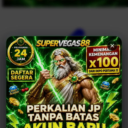
Xootz
Y
Yamatoya
Z
Zaxy
Zoggs
0-9
4Moms
59S