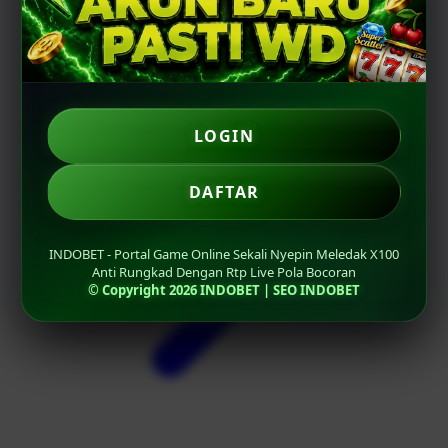
LOGIN
DAFTAR
INDOBET - Portal Game Online Sekali Nyepin Meledak X100
Anti Rungkad Dengan Rtp Live Pola Bocoran
© Copyright 2026 INDOBET | SEO INDOBET