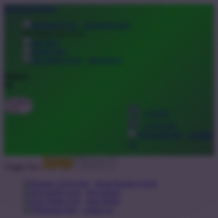
lewati ke Konten
download apps
download app from:
gift registry
Bahasa
ID
LOGIN
DAFTAR
Contact
Us
Toggle Nav
about Kanmo Circle
gift registry
store finder
contact us