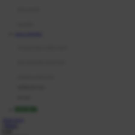
Moby
bak mandi
Momami
handuk
Mothercare
Website INDOBET
Mustela
ayunan dan walker bayi
My Buddy Tag
My K
alas bermain anak bayi
N
mainan anak bayi
Naif
mothercare toys
Nike
elc toys
Nordic Natural
INDOBET
Nuby
Akun Saya
Nuna
Masuk
Cari