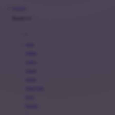
INDOBET
Brand A-Z
A
Addo
Adidas
Airfree
Alamii
Amara
Aqua Scale
Asics
Aveeno
Awan