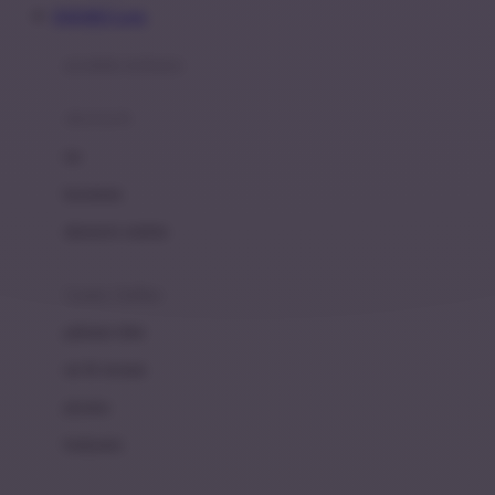
INDOBET Login
Azetabio
produk terbaru
B
aksesoris
Baabaasheepz
tas
Babiators
kacamata
Baby Dove
aksesoris rambut
Baby Jogger
Baby Rovega
Game Online
Babybee
pakaian tidur
Banana Boat
set & terusan
Banz
piyama
Barbie
bodysuits
Beaba