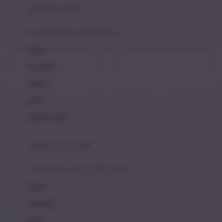
pakaian renang
Bumkins
anak laki-laki (18bln-8thn)
C
atasan
Cetaphil
bawahan
Chicco
setelan
Childlife
jaket
Clevamama
pakaian dalam
Cocolatte
Cottonseeds
pakaian ibu hamil
Cozy N Safe
anak perempuan (18bln-8thn)
Crane
atasan
Cybex
bawahan
D
gaun