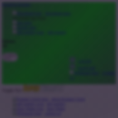
lewati ke Konten
download apps
download app from:
gift registry
Bahasa
ID
LOGIN
DAFTAR
Contact
Us
Toggle Nav
about Kanmo Circle
gift registry
store finder
contact us