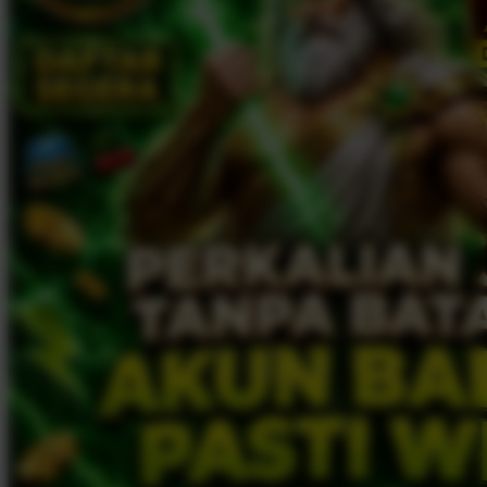
Twistshake
TY Toys
U
V
Veja
Vitaflow
Vtech
W
Waterland
Wellness
X