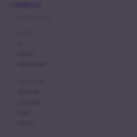
INDOBET Login
Azetabio
produk terbaru
B
aksesoris
Baabaasheepz
tas
Babiators
kacamata
Baby Dove
aksesoris rambut
Baby Jogger
Baby Rovega
Game Online
Babybee
pakaian tidur
Banana Boat
set & terusan
Banz
piyama
Barbie
bodysuits
Beaba