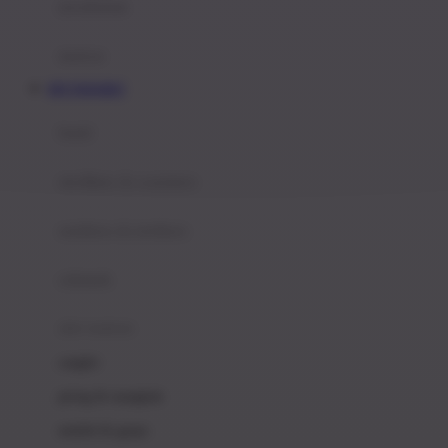
perabotan
Happy Tummy
Hauck
matras
Havaianas
RTP INDOBET
Hegen
botol
Hot Wheels
sterilizer & warmers
Hybrid
soothers & teethers
I
Inlacta DHA
celemek
Interlac
alat makan
Ivenet
cangkir
J
piring & mangkuk
Jack N Jill
sendok & garpu