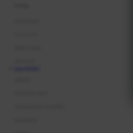
0-36 Kg
gendongan
travel cots
diaper bags
aksesoris
Daftar INDOBET
selimut
bantal & sprei
ranjang bayi & balita
perabotan
matras