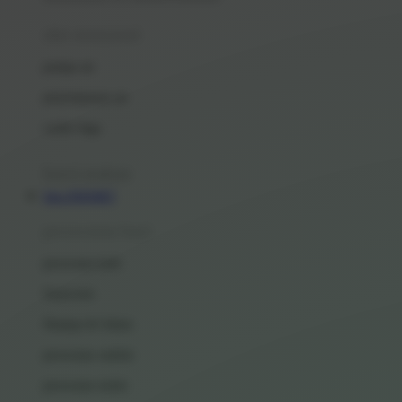
alat menyusui
pompa asi
penyimpanan asi
cooler bags
kursi makan
Situs INDOBET
perawatan bayi
perawatan kulit
Sunscreen
Shampo & Sabun
perawatan rambut
perawatan mulut