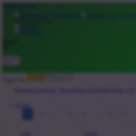
lewati ke Konten
download apps
gift reg
download app from:
Bahasa
ID
Toggle Nav
about Kanmo Circle
INDOBET
A
B
C
D
E
F
G
H
Addo
Adidas