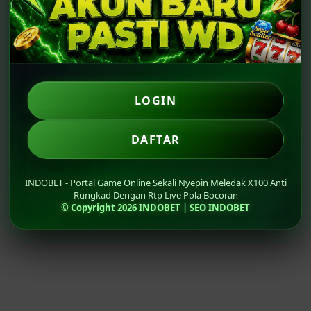
LOGIN
DAFTAR
INDOBET - Portal Game Online Sekali Nyepin Meledak X100 Anti
Rungkad Dengan Rtp Live Pola Bocoran
© Copyright 2026 INDOBET | SEO INDOBET