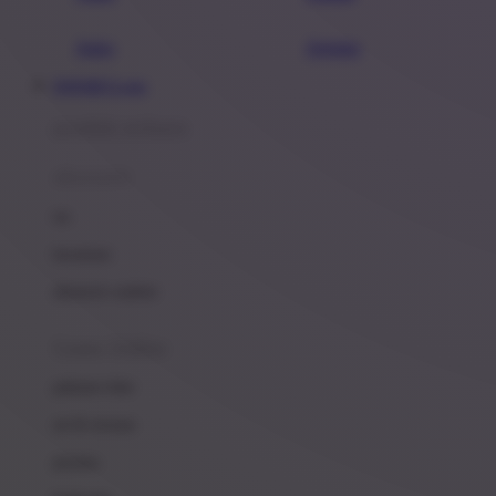
Asics
Aveeno
INDOBET Login
produk terbaru
aksesoris
tas
kacamata
aksesoris rambut
Game Online
pakaian tidur
set & terusan
piyama