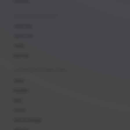
bodysuits
sepatu & kaus kaki
sepatu bayi
sepatu anak
sandal
kaus kaki
fashion bayi (0bln-3thn)
atasan
bawahan
gaun
setelan
jaket & kardigan
aksesoris