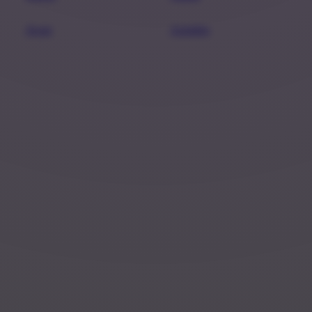
Awan
Azetabio